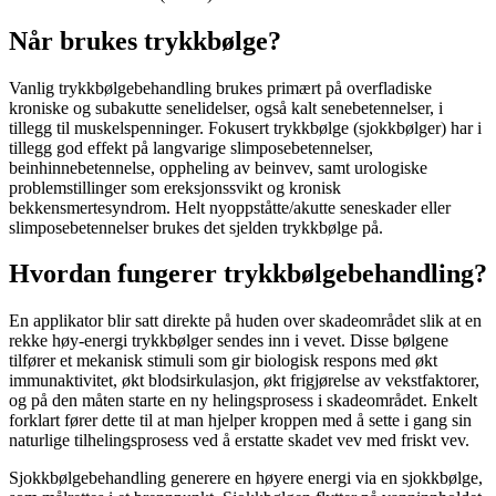
Når brukes trykkbølge?
Vanlig trykkbølgebehandling brukes primært på overfladiske
kroniske og subakutte senelidelser, også kalt senebetennelser, i
tillegg til muskelspenninger. Fokusert trykkbølge (sjokkbølger) har i
tillegg god effekt på langvarige slimposebetennelser,
beinhinnebetennelse, oppheling av beinvev, samt urologiske
problemstillinger som ereksjonssvikt og kronisk
bekkensmertesyndrom. Helt nyoppståtte/akutte seneskader eller
slimposebetennelser brukes det sjelden trykkbølge på.
Hvordan fungerer trykkbølgebehandling?
En applikator blir satt direkte på huden over skadeområdet slik at en
rekke høy-energi trykkbølger sendes inn i vevet. Disse bølgene
tilfører et mekanisk stimuli som gir biologisk respons med økt
immunaktivitet, økt blodsirkulasjon, økt frigjørelse av vekstfaktorer,
og på den måten starte en ny helingsprosess i skadeområdet. Enkelt
forklart fører dette til at man hjelper kroppen med å sette i gang sin
naturlige tilhelingsprosess ved å erstatte skadet vev med friskt vev.
Sjokkbølgebehandling generere en høyere energi via en sjokkbølge,