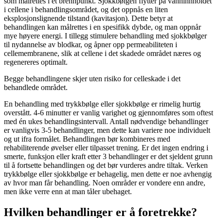
som målrettes i et brennpunkt. Sjokkbølgen flytter på vanninnholdet
i cellene i behandlingsområdet, og det oppnås en liten
eksplosjonslignende tilstand (kavitasjon). Dette betyr at
behandlingen kan målrettes i en spesifikk dybde, og man oppnår
mye høyere energi. I tillegg stimulere behandling med sjokkbølger
til nydannelse av blodkar, og åpner opp permeabiliteten i
cellemembranene, slik at cellene i det skadede området næres og
regenereres optimalt.
Begge behandlingene skjer uten risiko for celleskade i det
behandlede området.
En behandling med trykkbølge eller sjokkbølge er rimelig hurtig
overstått. 4-6 minutter er vanlig varighet og gjennomføres som oftest
med én ukes behandlingsintervall. Antall nødvendige behandlinger
er vanligvis 3-5 behandlinger, men dette kan variere noe individuelt
og ut ifra formålet. Behandlingen bør kombineres med
rehabiliterende øvelser eller tilpasset trening. Er det ingen endring i
smerte, funksjon eller kraft etter 3 behandlinger er det sjeldent grunn
til å fortsette behandlingen og det bør vurderes andre tiltak. Verken
trykkbølge eller sjokkbølge er behagelig, men dette er noe avhengig
av hvor man får behandling. Noen områder er vondere enn andre,
men ikke verre enn at man tåler ubehaget.
Hvilken behandlinger er å foretrekke?