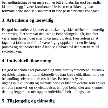
behandlingsplan på en måte som er lett å forstå. En god behandler
klarer i tillegg å være komfortabel hvis en er usikker, og kan
formidle dette med selvsikkerhet til sine pasienter eller kollegaer.
3. Arbeidsom og lærevillig
En god behandler erkjenner at muskel- og skjelettfeltet kontinuerlig
endrer seg. Det som var den riktige behandlingen i går, kan fort
være annerledes i dag eller til og med utdatert. Forståelsen av at
faget må jobbes med for å være faglig oppdatert er en livslang
prosess og det holder ikke å lene seg tilbake på det man lærte på
skolebenken.
4. Individuell tilnærming
En god behandler ser pasienten og ikke bare symptomene. Muskel-
og skjelettplager er multifaktorielle og kan kreve ulik tilnærming og
behandling selv om de fremstår like. Pasientens fysiske
utgangspunkt, livsstil og mentale helse er blant faktorene som spiller
en rolle i muskel- og skjelettlidelser. En god behandler anerkjenner
dem og legger deretter opp en individuell behandlingsplan.
5. Tilgjengelig og tålmodig