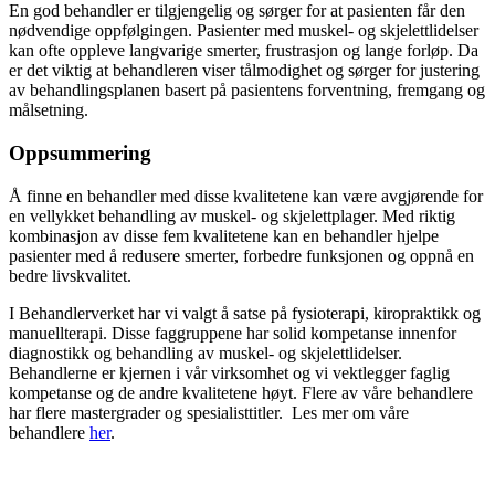
En god behandler er tilgjengelig og sørger for at pasienten får den
nødvendige oppfølgingen. Pasienter med muskel- og skjelettlidelser
kan ofte oppleve langvarige smerter, frustrasjon og lange forløp. Da
er det viktig at behandleren viser tålmodighet og sørger for justering
av behandlingsplanen basert på pasientens forventning, fremgang og
målsetning.
Oppsummering
Å finne en behandler med disse kvalitetene kan være avgjørende for
en vellykket behandling av muskel- og skjelettplager. Med riktig
kombinasjon av disse fem kvalitetene kan en behandler hjelpe
pasienter med å redusere smerter, forbedre funksjonen og oppnå en
bedre livskvalitet.
I Behandlerverket har vi valgt å satse på fysioterapi, kiropraktikk og
manuellterapi. Disse faggruppene har solid kompetanse innenfor
diagnostikk og behandling av muskel- og skjelettlidelser.
Behandlerne er kjernen i vår virksomhet og vi vektlegger faglig
kompetanse og de andre kvalitetene høyt. Flere av våre behandlere
har flere mastergrader og spesialisttitler. Les mer om våre
behandlere
her
.