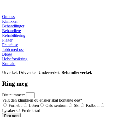
Om oss
Klinikker
Behandlinger
Behandlere
Rehabilitering
Plager
Franchise
Jobb med oss
Blogg
Helseforsikring
Kontakt
Urverket. Drivverket. Underverket.
Behandlerverket.
Ring meg
Ditt nummer*
Velg den klinikken du ønsker skal kontakte deg*
Fornebu
Løren
Oslo sentrum
Ski
Kolbotn
Lysaker
Fredrikstad
Ring meg