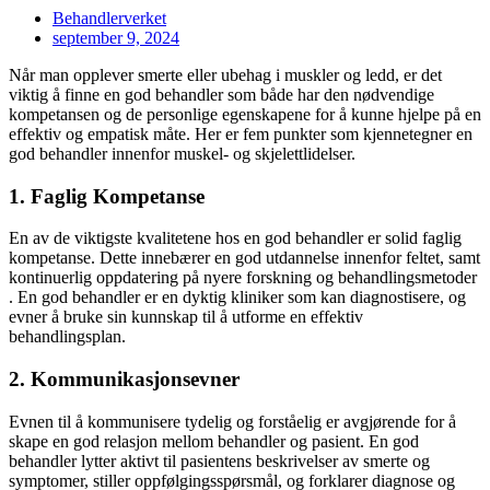
Behandlerverket
september 9, 2024
Når man opplever smerte eller ubehag i muskler og ledd, er det
viktig å finne en god behandler som både har den nødvendige
kompetansen og de personlige egenskapene for å kunne hjelpe på en
effektiv og empatisk måte. Her er fem punkter som kjennetegner en
god behandler innenfor muskel- og skjelettlidelser.
1. Faglig Kompetanse
En av de viktigste kvalitetene hos en god behandler er solid faglig
kompetanse. Dette innebærer en god utdannelse innenfor feltet, samt
kontinuerlig oppdatering på nyere forskning og behandlingsmetoder
. En god behandler er en dyktig kliniker som kan diagnostisere, og
evner å bruke sin kunnskap til å utforme en effektiv
behandlingsplan.
2. Kommunikasjonsevner
Evnen til å kommunisere tydelig og forståelig er avgjørende for å
skape en god relasjon mellom behandler og pasient. En god
behandler lytter aktivt til pasientens beskrivelser av smerte og
symptomer, stiller oppfølgingsspørsmål, og forklarer diagnose og