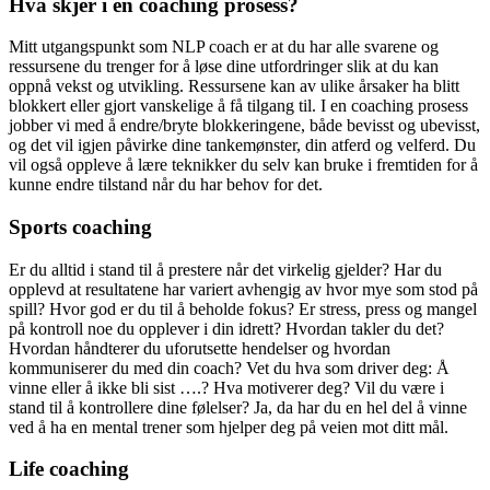
Hva skjer i en coaching prosess?
Mitt utgangspunkt som NLP coach er at du har alle svarene og
ressursene du trenger for å løse dine utfordringer slik at du kan
oppnå vekst og utvikling. Ressursene kan av ulike årsaker ha blitt
blokkert eller gjort vanskelige å få tilgang til. I en coaching prosess
jobber vi med å endre/bryte blokkeringene, både bevisst og ubevisst,
og det vil igjen påvirke dine tankemønster, din atferd og velferd. Du
vil også oppleve å lære teknikker du selv kan bruke i fremtiden for å
kunne endre tilstand når du har behov for det.
Sports coaching
Er du alltid i stand til å prestere når det virkelig gjelder? Har du
opplevd at resultatene har variert avhengig av hvor mye som stod på
spill? Hvor god er du til å beholde fokus? Er stress, press og mangel
på kontroll noe du opplever i din idrett? Hvordan takler du det?
Hvordan håndterer du uforutsette hendelser og hvordan
kommuniserer du med din coach? Vet du hva som driver deg: Å
vinne eller å ikke bli sist ….? Hva motiverer deg? Vil du være i
stand til å kontrollere dine følelser? Ja, da har du en hel del å vinne
ved å ha en mental trener som hjelper deg på veien mot ditt mål.
Life coaching