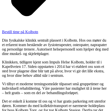
Bestill time på Kolbotn
Din fysikalske klinikk sentralt plassert i Kolbotn. Hos oss møter du
et erfarent team bestående av fysioterapeuter, osteopater, naprapater
og personlige trenere. Autorisert helsepersonell som hjelper deg med
dine muskel- og skjelettplager.
Klinikken, tidligere kjent som Impuls Helse Kolbotn, holder til i
Kapellveien 17. Siden oppstarten i 2014 har vi etablert oss som et
sted hvor plagene dine blir tatt på alvor, hvor vi gir det lille ekstra,
og hvor dine behov alltid står i sentrum.
Vi tilbyr et moderne treningsområde tilpasset små gruppetimer og
individuell rehabilitering. Våre pasienter har mulighet til å trene her
– helt gratis – som en del av behandlingsforløpet.
Det er enkelt å komme til oss og vi har gratis parkering rett utenfor
døren. Kommer du med kollektivtransport er nærmeste holdeplass
for buss Kolbotn Torg, og for tog Kolbotn Stasjon. Derfra tar det