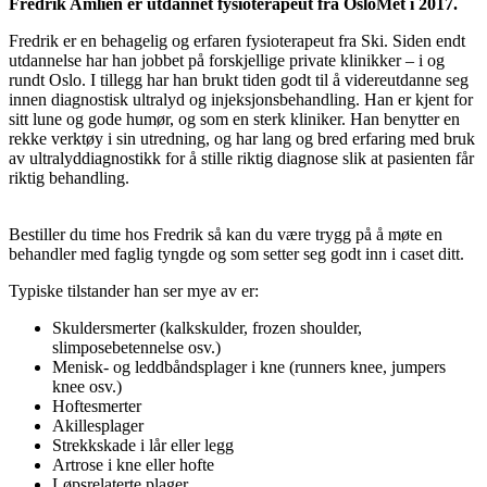
Fredrik Amlien er utdannet fysioterapeut fra OsloMet i 2017.
Fredrik er en behagelig og erfaren fysioterapeut fra Ski. Siden endt
utdannelse har han jobbet på forskjellige private klinikker – i og
rundt Oslo. I tillegg har han brukt tiden godt til å videreutdanne seg
innen diagnostisk ultralyd og injeksjonsbehandling. Han er kjent for
sitt lune og gode humør, og som en sterk kliniker. Han benytter en
rekke verktøy i sin utredning, og har lang og bred erfaring med bruk
av ultralyddiagnostikk for å stille riktig diagnose slik at pasienten får
riktig behandling.
Bestiller du time hos Fredrik så kan du være trygg på å møte en
behandler med faglig tyngde og som setter seg godt inn i caset ditt.
Typiske tilstander han ser mye av er:
Skuldersmerter (kalkskulder, frozen shoulder,
slimposebetennelse osv.)
Menisk- og leddbåndsplager i kne (runners knee, jumpers
knee osv.)
Hoftesmerter
Akillesplager
Strekkskade i lår eller legg
Artrose i kne eller hofte
Løpsrelaterte plager