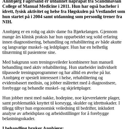
Annbjørg Fagersand er utdannet naprapat fra Scandinavian
College of Manual Medicine i 2011. Hun har også bachelor i
idrett, fysisk aktivitet og helse fra Høgskulen på Vestlandet som
hun startet på i 2004 samt utdanning som personlig trener fra
NIH.
Annbjørg er en rolig og aktiv dame fra Bjørkelangen. Gjennom
mange års klinisk praksis har hun opparbeidet seg solid erfaring
innen diagnostisering, behandling og rehabilitering av både akutte
og langvarige muskel- og leddplager. Hun har en helhetlig
tilnærming til pasientene sine.
Med bakgrunn som treningsveileder kombinerer hun manuell
behandling med aktiv rehabilitering. Hun utarbeider individuelt
tilpassede treningsprogrammer og har alltid en øvelse på lur.
Annbjørg er spesielt interessert i helse, rehabilitering og
evidensbasert medisin, og jobber målrettet med å diagnostisere,
forebygge og behandle muskel- og skjelettplager.
Hun jobber mest med nakke, hodepine, noe kjeverelaterte plager,
samt problematikk knyttet til korsrygg, skulder og idrettsskader. I
tillegg tilbyr hun ergonomisk veiledning til bedrifter, inkludert
analyse av arbeidsplass og arbeidsstillinger for å forebygge
belastningsskader.
I behandling bruker Annbjørg: